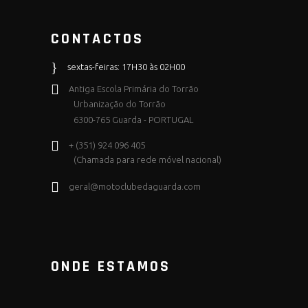
CONTACTOS
sextas-feiras: 17H30 às 02H00
Antiga Escola Primária do Torrão
Urbanização do Torrão
6300-765 Guarda - PORTUGAL
+ (351) 924 096 405
(Chamada para rede móvel nacional)
geral@motoclubedaguarda.com
ONDE ESTAMOS