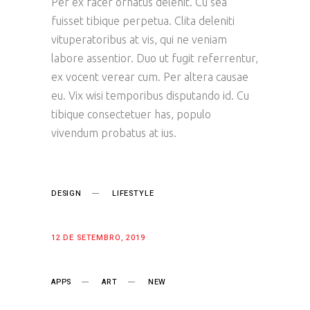
Per ex facer ornatus delenit. Cu sea
fuisset tibique perpetua. Clita deleniti
vituperatoribus at vis, qui ne veniam
labore assentior. Duo ut fugit referrentur,
ex vocent verear cum. Per altera causae
eu. Vix wisi temporibus disputando id. Cu
tibique consectetuer has, populo
vivendum probatus at ius.
CATEGORY:
DESIGN
LIFESTYLE
DATE:
12 DE SETEMBRO, 2019
TAGS:
APPS
ART
NEW