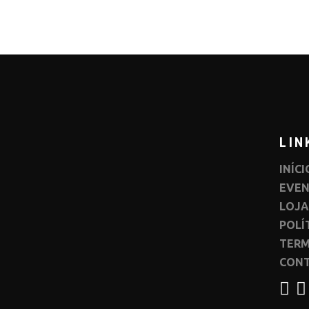
LIN
INÍCI
EVE
LOJA
POLÍ
TERM
CON