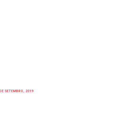
DE SETEMBRO, 2019
E GEAR | SPOTLIGHT