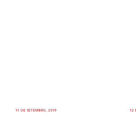
11 DE SETEMBRO, 2019
12 
WAREHOUSE REVIEW
M