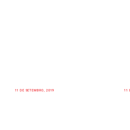
11 DE SETEMBRO, 2019
11 
WOMEN OF MOTOCROSS
S