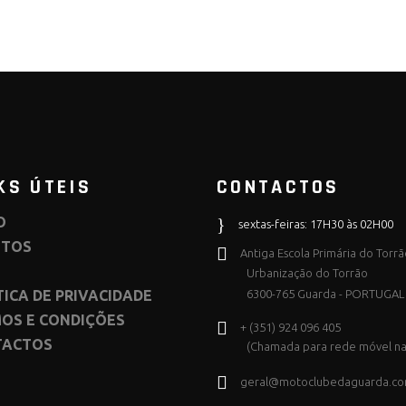
KS ÚTEIS
CONTACTOS
O
sextas-feiras: 17H30 às 02H00
NTOS
Antiga Escola Primária do Torr
Urbanização do Torrão
TICA DE PRIVACIDADE
6300-765 Guarda - PORTUGAL
OS E CONDIÇÕES
+ (351) 924 096 405
TACTOS
(Chamada para rede móvel na
geral@motoclubedaguarda.c