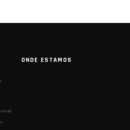
ONDE ESTAMOS
ão
cional)
om