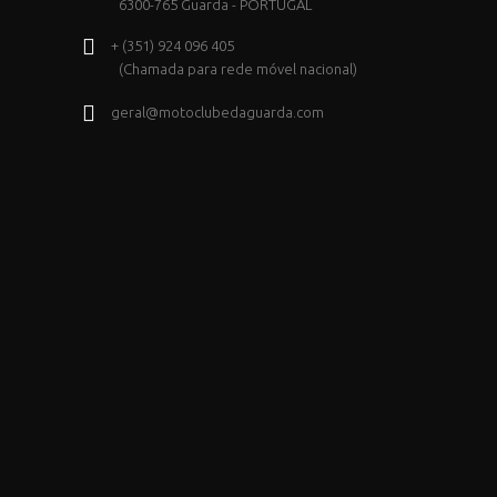
6300-765 Guarda - PORTUGAL
+ (351) 924 096 405
(Chamada para rede móvel nacional)
geral@motoclubedaguarda.com