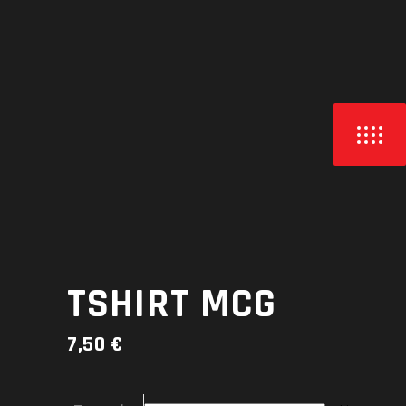
L
O
J
A
TSHIRT MCG
7,50
€